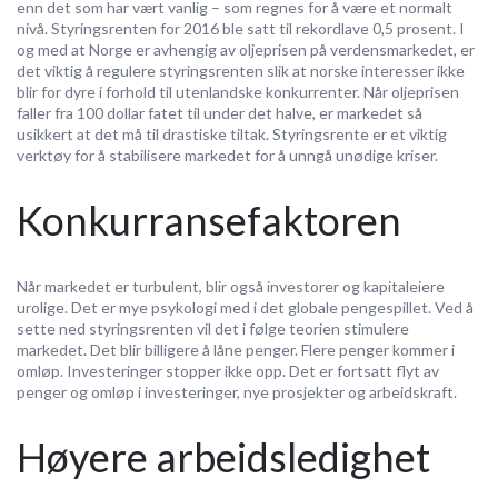
enn det som har vært vanlig – som regnes for å være et normalt
nivå. Styringsrenten for 2016 ble satt til rekordlave 0,5 prosent. I
og med at Norge er avhengig av oljeprisen på verdensmarkedet, er
det viktig å regulere styringsrenten slik at norske interesser ikke
blir for dyre i forhold til utenlandske konkurrenter. Når oljeprisen
faller fra 100 dollar fatet til under det halve, er markedet så
usikkert at det må til drastiske tiltak. Styringsrente er et viktig
verktøy for å stabilisere markedet for å unngå unødige kriser.
Konkurransefaktoren
Når markedet er turbulent, blir også investorer og kapitaleiere
urolige. Det er mye psykologi med i det globale pengespillet. Ved å
sette ned styringsrenten vil det i følge teorien stimulere
markedet. Det blir billigere å låne penger. Flere penger kommer i
omløp. Investeringer stopper ikke opp. Det er fortsatt flyt av
penger og omløp i investeringer, nye prosjekter og arbeidskraft.
Høyere arbeidsledighet