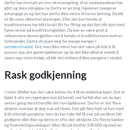
derfor har mottatt en stor ekstraregning, til at vaskemaskinen har
gått og dere må kjøpe ny. Dette er en ting i hjemmet mange er
avhengige av og det kan derfor ikke vente til neste lønning. Da blir
et lån uten sikkerhet løsningen. Eller det kan hende at
kredittkortene har blitt brukt litt for flittig og det fort blir dyrt med
høye renter på kredittkortgjelden. Da kan en være greit å
refinansiere denne gjelden ved å betale ut kredittkortene med et
forbrukslån. Dette vil spare deg for mange penger i
rentekostnader
. Sist, men ikke minst kan det være på tide å få
pusset opp det gamle kjøkkenet og da det ikke alltid er enkelt å
spare opp store beløp, så blir det enklere å låne pengene i stedet.
Rask godkjenning
I noen tilfeller kan det være behov for å få en avklaring kjapt. Det er
kjekt å vite om regningen kan bli betalt ved forfall eller om du kan
sette i gang med å bestille det nye kjøkkenet. Derfor er det flere
aktører som kan gi deg svar på timen. Det går ikke helt så fort med
å få utbetalt pengene, men du kan i alle fall få svar på om lånet blir
godkjent eller ikke og dette er ofte det viktigste. De fleste banker
og finansieringsselskaper tilbyr lån på inntil kr 500 000 og med en