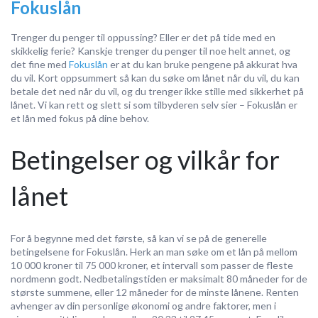
Fokuslån
Trenger du penger til oppussing? Eller er det på tide med en
skikkelig ferie? Kanskje trenger du penger til noe helt annet, og
det fine med
Fokuslån
er at du kan bruke pengene på akkurat hva
du vil. Kort oppsummert så kan du søke om lånet når du vil, du kan
betale det ned når du vil, og du trenger ikke stille med sikkerhet på
lånet. Vi kan rett og slett si som tilbyderen selv sier – Fokuslån er
et lån med fokus på dine behov.
Betingelser og vilkår for
lånet
For å begynne med det første, så kan vi se på de generelle
betingelsene for Fokuslån. Herk an man søke om et lån på mellom
10 000 kroner til 75 000 kroner, et intervall som passer de fleste
nordmenn godt. Nedbetalingstiden er maksimalt 80 måneder for de
største summene, eller 12 måneder for de minste lånene. Renten
avhenger av din personlige økonomi og andre faktorer, men i