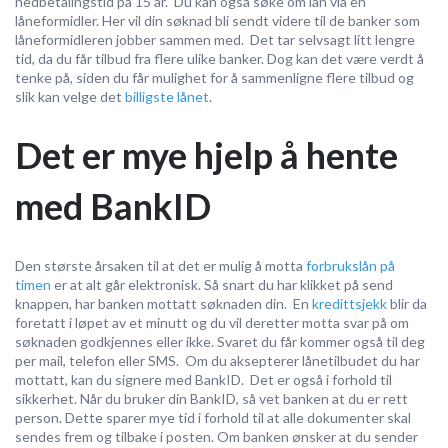
nedbetalingstid på 15 år. Du kan også søke om lån via en
låneformidler. Her vil din søknad bli sendt videre til de banker som
låneformidleren jobber sammen med. Det tar selvsagt litt lengre
tid, da du får tilbud fra flere ulike banker. Dog kan det være verdt å
tenke på, siden du får mulighet for å sammenligne flere tilbud og
slik kan velge det
billigste lånet
.
Det er mye hjelp å hente
med BankID
Den største årsaken til at det er mulig å motta
forbrukslån på
timen
er at alt går elektronisk. Så snart du har klikket på send
knappen, har banken mottatt søknaden din. En
kredittsjekk
blir da
foretatt i løpet av et minutt og du vil deretter motta svar på om
søknaden godkjennes eller ikke. Svaret du får kommer også til deg
per mail, telefon eller SMS. Om du aksepterer lånetilbudet du har
mottatt, kan du signere med BankID. Det er også i forhold til
sikkerhet. Når du bruker din BankID, så vet banken at du er rett
person. Dette sparer mye tid i forhold til at alle dokumenter skal
sendes frem og tilbake i posten. Om banken ønsker at du sender