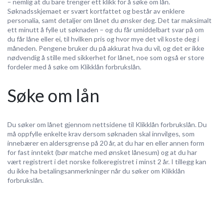
– nemlig at du bare trenger ett klikk for å søke om lån.
Søknadsskjemaet er svært kortfattet og består av enklere
personalia, samt detaljer om lånet du ønsker deg. Det tar maksimalt
ett minutt å fylle ut søknaden – og du får umiddelbart svar på om
du får låne eller ei, til hvilken pris og hvor mye det vil koste deg i
måneden. Pengene bruker du på akkurat hva du vil, og det er ikke
nødvendig å stille med sikkerhet for lånet, noe som også er store
fordeler med å søke om Klikklån forbrukslån.
Søke om lån
Du søker om lånet gjennom nettsidene til Klikklån forbrukslån. Du
må oppfylle enkelte krav dersom søknaden skal innvilges, som
innebærer en aldersgrense på 20 år, at du har en eller annen form
for fast inntekt (bør matche med ønsket lånesum) og at du har
vært registrert i det norske folkeregistret i minst 2 år. I tillegg kan
du ikke ha betalingsanmerkninger når du søker om Klikklån
forbrukslån.