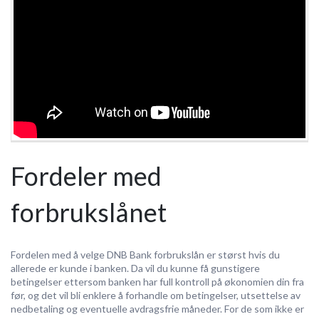
Fordeler med
forbrukslånet
Fordelen med å velge DNB Bank forbrukslån er størst hvis du
allerede er kunde i banken. Da vil du kunne få gunstigere
betingelser ettersom banken har full kontroll på økonomien din fra
før, og det vil bli enklere å forhandle om betingelser, utsettelse av
nedbetaling og eventuelle avdragsfrie måneder. For de som ikke er