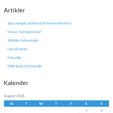
Artikler
Spar penger på drivstoff med kredittkort
Hva er styringsrente?
Klikklån forbrukslån
Lån på timen
Fokuslån
DNB Bank forbrukslån
Kalender
August 2026
M
T
W
T
F
S
S
1
2