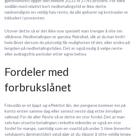
gjennomsnitt ligger den mellom 20,33 til 27,45 prosent. For slike
smålån med relativt kort nedbetalingstid er ikke dette
nødvendigvis en veldig høy rente, da alle gebyrer og kostnader er
inkludert i prosenten.
Utover dette så er det ikke noe spesielt man trenger å vite om
vilkårene. Nedbetalingen er ganske fleksibel, slik at du kan innfri
hele lånet dersom du plutselig får muligheten til det, eller endre på
lengden på nedbetalingstiden. Det er også mulig å velge rente-
eller avdragsfrie perioder etter egne behov.
Fordeler med
forbrukslånet
Fokuslån er et kjapt og effektivt lån, der pengene kommer inn på
konto enten samme dag eller senest neste dag etter innvilget
søknad. For de aller fleste så er dette en stor fordel. Det at man
selv kan utsette betalingen i enkelte måneder er også en stor
fordel for mange, samtidig som en svartid på under 1 time (innenfor
selskapets åpningstider) også gjør at du slipper å sitte veldig lenge