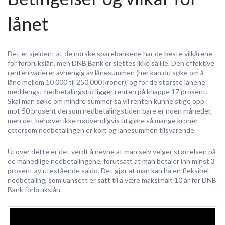
lånet
Det er sjeldent at de norske sparebankene har de beste vilkårene
for forbrukslån, men DNB Bank er slettes ikke så ille. Den effektive
renten varierer avhengig av lånesummen (her kan du søke om å
låne mellom 10 000 til 250 000 kroner), og for de største lånene
med lengst nedbetalingstid ligger renten på knappe 17 prosent.
Skal man søke om mindre summer så vil renten kunne stige opp
mot 50 prosent dersom nedbetalingstiden bare er noen måneder,
men det behøver ikke nødvendigvis utgjøre så mange kroner
ettersom nedbetalingen er kort og lånesummen tilsvarende.
Utover dette er det verdt å nevne at man selv velger størrelsen på
de månedlige nedbetalingene, forutsatt at man betaler inn minst 3
prosent av utestående saldo. Det gjør at man kan ha en fleksibel
nedbetaling, som uansett er satt til å være maksimalt 10 år for DNB
Bank forbrukslån.