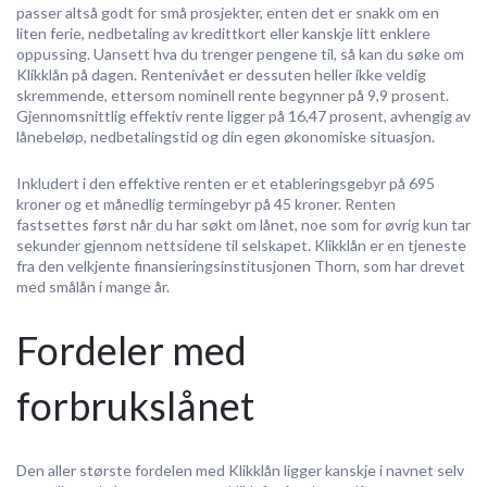
passer altså godt for små prosjekter, enten det er snakk om en
liten ferie, nedbetaling av kredittkort eller kanskje litt enklere
oppussing. Uansett hva du trenger pengene til, så kan du søke om
Klikklån på dagen. Rentenivået er dessuten heller ikke veldig
skremmende, ettersom nominell rente begynner på 9,9 prosent.
Gjennomsnittlig effektiv rente ligger på 16,47 prosent, avhengig av
lånebeløp, nedbetalingstid og din egen økonomiske situasjon.
Inkludert i den effektive renten er et etableringsgebyr på 695
kroner og et månedlig termingebyr på 45 kroner. Renten
fastsettes først når du har søkt om lånet, noe som for øvrig kun tar
sekunder gjennom nettsidene til selskapet. Klikklån er en tjeneste
fra den velkjente finansieringsinstitusjonen Thorn, som har drevet
med smålån i mange år.
Fordeler med
forbrukslånet
Den aller største fordelen med Klikklån ligger kanskje i navnet selv