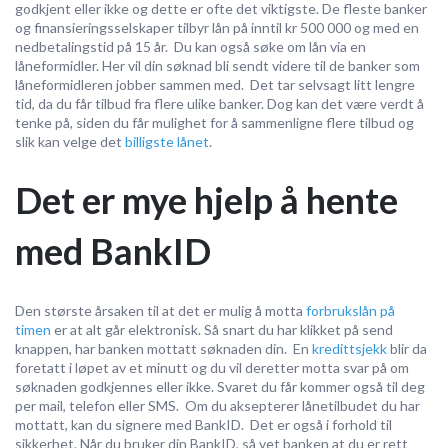
godkjent eller ikke og dette er ofte det viktigste. De fleste banker
og finansieringsselskaper tilbyr lån på inntil kr 500 000 og med en
nedbetalingstid på 15 år. Du kan også søke om lån via en
låneformidler. Her vil din søknad bli sendt videre til de banker som
låneformidleren jobber sammen med. Det tar selvsagt litt lengre
tid, da du får tilbud fra flere ulike banker. Dog kan det være verdt å
tenke på, siden du får mulighet for å sammenligne flere tilbud og
slik kan velge det
billigste lånet
.
Det er mye hjelp å hente
med BankID
Den største årsaken til at det er mulig å motta
forbrukslån på
timen
er at alt går elektronisk. Så snart du har klikket på send
knappen, har banken mottatt søknaden din. En
kredittsjekk
blir da
foretatt i løpet av et minutt og du vil deretter motta svar på om
søknaden godkjennes eller ikke. Svaret du får kommer også til deg
per mail, telefon eller SMS. Om du aksepterer lånetilbudet du har
mottatt, kan du signere med BankID. Det er også i forhold til
sikkerhet. Når du bruker din BankID, så vet banken at du er rett