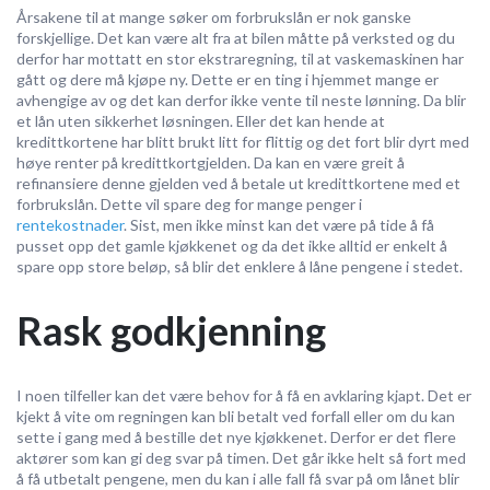
Årsakene til at mange søker om forbrukslån er nok ganske
forskjellige. Det kan være alt fra at bilen måtte på verksted og du
derfor har mottatt en stor ekstraregning, til at vaskemaskinen har
gått og dere må kjøpe ny. Dette er en ting i hjemmet mange er
avhengige av og det kan derfor ikke vente til neste lønning. Da blir
et lån uten sikkerhet løsningen. Eller det kan hende at
kredittkortene har blitt brukt litt for flittig og det fort blir dyrt med
høye renter på kredittkortgjelden. Da kan en være greit å
refinansiere denne gjelden ved å betale ut kredittkortene med et
forbrukslån. Dette vil spare deg for mange penger i
rentekostnader
. Sist, men ikke minst kan det være på tide å få
pusset opp det gamle kjøkkenet og da det ikke alltid er enkelt å
spare opp store beløp, så blir det enklere å låne pengene i stedet.
Rask godkjenning
I noen tilfeller kan det være behov for å få en avklaring kjapt. Det er
kjekt å vite om regningen kan bli betalt ved forfall eller om du kan
sette i gang med å bestille det nye kjøkkenet. Derfor er det flere
aktører som kan gi deg svar på timen. Det går ikke helt så fort med
å få utbetalt pengene, men du kan i alle fall få svar på om lånet blir