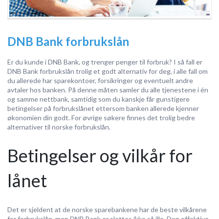
DNB Bank forbrukslån
Er du kunde i DNB Bank, og trenger penger til forbruk? I så fall er
DNB Bank forbrukslån trolig et godt alternativ for deg, i alle fall om
du allerede har sparekontoer, forsikringer og eventuelt andre
avtaler hos banken. På denne måten samler du alle tjenestene i én
og samme nettbank, samtidig som du kanskje får gunstigere
betingelser på forbrukslånet ettersom banken allerede kjenner
økonomien din godt. For øvrige søkere finnes det trolig bedre
alternativer til norske forbrukslån.
Betingelser og vilkår for
lånet
Det er sjeldent at de norske sparebankene har de beste vilkårene
for forbrukslån, men DNB Bank er slettes ikke så ille. Den effektive