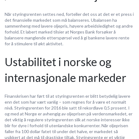
Når styringsrenten settes ned, forteller det oss at det er et press i
det finansielle markedet som må balanseres. Ubalansen ha
sammenheng med lavere oljepris, høyere arbeidsledighet og andre
forhold. Et labert marked tilsier at Norges Bank forsøker å
balansere manglende etterspørsel ved å gi bankene lavere rente
for å stimulere til økt aktivitet.
Ustabilitet i norske og
internasjonale markeder
Finanskrisen har ført til at styringsrenten er blitt betydelig lavere
enn det som har vært vanlig – som regnes for å være et normalt
nivå. Styringsrenten for 2016 ble satt til rekordlave 0,5 prosent. I
og med at Norge er avhengig av oljeprisen på verdensmarkedet, er
det viktig å regulere styringsrenten slik at norske interesser ikke
blir for dyre i forhold til utenlandske konkurrenter. Når oljeprisen
faller fra 100 dollar fatet til under det halve, er markedet så
usikkert at det må til drastiske tiltak. Styringsrente er et viktig