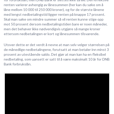
renten varierer avhengig av lånesummen (her kan du søke om å
låne mellom 10 000 til 250 000 kroner), og for de største lånene
med lengst nedbetalingstid ligger renten på knappe 17 prosent.
Skal man søke om mindre summer så vil renten kunne stige opp
mot 50 prosent dersom nedbetalingstiden bare er noen måneder,
men det behøver ikke nødvendigvis utgjøre så mange kroner
ettersom nedbetalingen er kort og lånesummen tilsvarende.
Utover dette er det verdt å nevne at man selv velger størrelsen på
de månedlige nedbetalingene, forutsatt at man betaler inn minst 3
prosent av utestående saldo. Det gjør at man kan ha en fleksibel
nedbetaling, som uansett er satt til å være maksimalt 10 år for DNB
Bank forbrukslån.