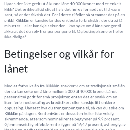
Høres det ikke greit ut å kunne låne 40 000 kroner med et enkelt
klikk? Det er ikke alltid slik at hvis det høres for godt ut til å være
sant, så er det faktisk det. For i dette tilfellet så stemmer det på en
prikk! Klikklån er kanskje landes enkleste forbrukslån, der du på få
minutter – eller kanskje sekunder – kan søke om å låne penger til
akkurat det du selv trenger pengene til. Og betingelsene er heller
ikke dårlige!
Betingelser og vilkår for
lånet
Med et forbrukslån fra Klikklån snakker vi om et tradisjonelt smålån,
der du kan søke om å låne mellom 5000 til 40 000 kroner. Lånet
passer altså godt for små prosjekter, enten det er snakk om en
liten ferie, nedbetaling av kredittkort eller kanskje litt enklere
oppussing. Uansett hva du trenger pengene til, så kan du søke om
Klikklån på dagen. Rentenivået er dessuten heller ikke veldig
skremmende, ettersom nominell rente begynner på 9,9 prosent.
Gjennomsnittlig effektiv rente ligger på 16,47 prosent, avhengig av
lånebeløp, nedbetalingstid og din egen økonomiske situasjon.