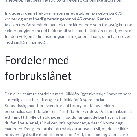
Inkludert i den effektive renten er et etableringsgebyr på 695
kroner og et månedlig termingebyr på 45 kroner. Renten
fastsettes først når du har søkt om lånet, noe som for øvrig kun tar
sekunder gjennom nettsidene til selskapet. Klikklån er en tjeneste
fra den velkjente finansieringsinstitusjonen Thorn, som har drevet
med smålån i mange år.
Fordeler med
forbrukslånet
Den aller største fordelen med Klikklån ligger kanskje i navnet selv
– nemlig at du bare trenger ett klikk for å søke om lån.
Søknadsskjemaet er svært kortfattet og består av enklere
personalia, samt detaljer om lånet du ønsker deg. Det tar maksimalt
ett minutt å fylle ut søknaden – og du får umiddelbart svar på om
du får låne eller ei, til hvilken pris og hvor mye det vil koste deg i
måneden. Pengene bruker du på akkurat hva du vil, og det er ikke
nødvendig å stille med sikkerhet for lånet, noe som også er store