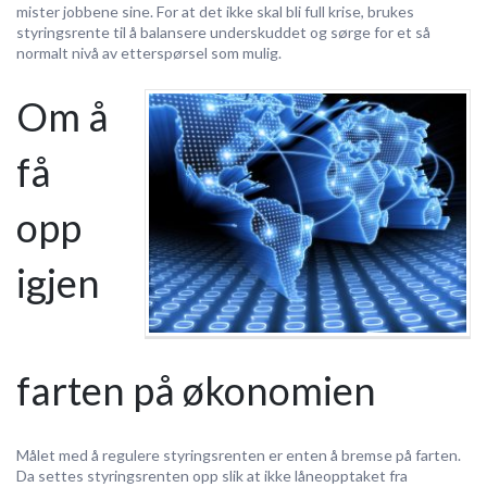
mister jobbene sine. For at det ikke skal bli full krise, brukes
styringsrente til å balansere underskuddet og sørge for et så
normalt nivå av etterspørsel som mulig.
Om å
få
opp
igjen
farten på økonomien
Målet med å regulere styringsrenten er enten å bremse på farten.
Da settes styringsrenten opp slik at ikke låneopptaket fra