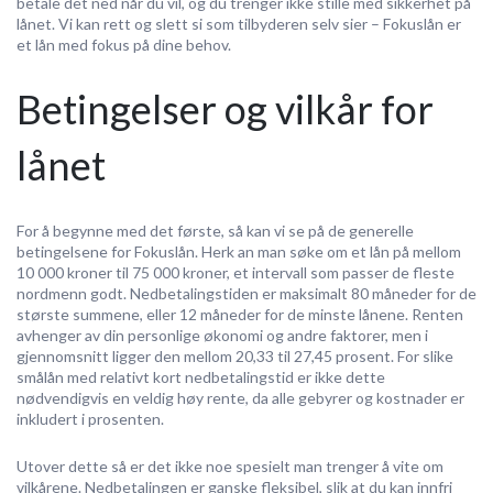
betale det ned når du vil, og du trenger ikke stille med sikkerhet på
lånet. Vi kan rett og slett si som tilbyderen selv sier – Fokuslån er
et lån med fokus på dine behov.
Betingelser og vilkår for
lånet
For å begynne med det første, så kan vi se på de generelle
betingelsene for Fokuslån. Herk an man søke om et lån på mellom
10 000 kroner til 75 000 kroner, et intervall som passer de fleste
nordmenn godt. Nedbetalingstiden er maksimalt 80 måneder for de
største summene, eller 12 måneder for de minste lånene. Renten
avhenger av din personlige økonomi og andre faktorer, men i
gjennomsnitt ligger den mellom 20,33 til 27,45 prosent. For slike
smålån med relativt kort nedbetalingstid er ikke dette
nødvendigvis en veldig høy rente, da alle gebyrer og kostnader er
inkludert i prosenten.
Utover dette så er det ikke noe spesielt man trenger å vite om
vilkårene. Nedbetalingen er ganske fleksibel, slik at du kan innfri