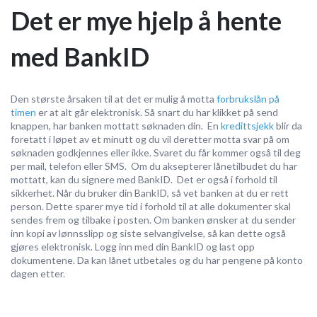
Det er mye hjelp å hente
med BankID
Den største årsaken til at det er mulig å motta
forbrukslån på
timen
er at alt går elektronisk. Så snart du har klikket på send
knappen, har banken mottatt søknaden din. En
kredittsjekk
blir da
foretatt i løpet av et minutt og du vil deretter motta svar på om
søknaden godkjennes eller ikke. Svaret du får kommer også til deg
per mail, telefon eller SMS. Om du aksepterer lånetilbudet du har
mottatt, kan du signere med BankID. Det er også i forhold til
sikkerhet. Når du bruker din BankID, så vet banken at du er rett
person. Dette sparer mye tid i forhold til at alle dokumenter skal
sendes frem og tilbake i posten. Om banken ønsker at du sender
inn kopi av lønnsslipp og siste selvangivelse, så kan dette også
gjøres elektronisk. Logg inn med din BankID og last opp
dokumentene. Da kan lånet utbetales og du har pengene på konto
dagen etter.