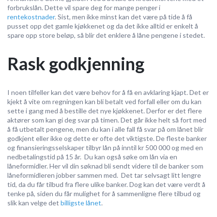
forbrukslån. Dette vil spare deg for mange penger i
rentekostnader
. Sist, men ikke minst kan det være på tide å få
pusset opp det gamle kjøkkenet og da det ikke alltid er enkelt å
spare opp store beløp, så blir det enklere å låne pengene i stedet.
Rask godkjenning
I noen tilfeller kan det være behov for å få en avklaring kjapt. Det er
kjekt å vite om regningen kan bli betalt ved forfall eller om du kan
sette i gang med å bestille det nye kjøkkenet. Derfor er det flere
aktører som kan gi deg svar på timen. Det går ikke helt så fort med
å få utbetalt pengene, men du kan i alle fall få svar på om lånet blir
godkjent eller ikke og dette er ofte det viktigste. De fleste banker
og finansieringsselskaper tilbyr lån på inntil kr 500 000 og med en
nedbetalingstid på 15 år. Du kan også søke om lån via en
låneformidler. Her vil din søknad bli sendt videre til de banker som
låneformidleren jobber sammen med. Det tar selvsagt litt lengre
tid, da du får tilbud fra flere ulike banker. Dog kan det være verdt å
tenke på, siden du får mulighet for å sammenligne flere tilbud og
slik kan velge det
billigste lånet
.