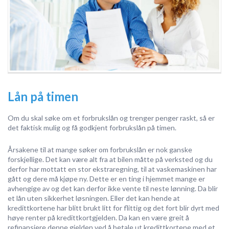
Lån på timen
Om du skal søke om et forbrukslån og trenger penger raskt, så er
det faktisk mulig og få godkjent forbrukslån på timen.
Årsakene til at mange søker om forbrukslån er nok ganske
forskjellige. Det kan være alt fra at bilen måtte på verksted og du
derfor har mottatt en stor ekstraregning, til at vaskemaskinen har
gått og dere må kjøpe ny. Dette er en ting i hjemmet mange er
avhengige av og det kan derfor ikke vente til neste lønning. Da blir
et lån uten sikkerhet løsningen. Eller det kan hende at
kredittkortene har blitt brukt litt for flittig og det fort blir dyrt med
høye renter på kredittkortgjelden. Da kan en være greit å
refinansiere denne gjelden ved å betale ut kredittkortene med et