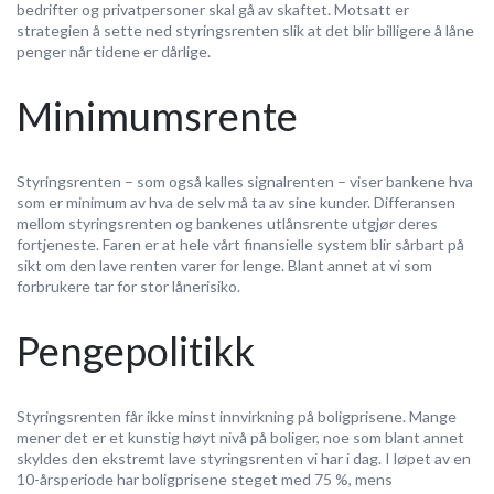
bedrifter og privatpersoner skal gå av skaftet. Motsatt er
strategien å sette ned styringsrenten slik at det blir billigere å låne
penger når tidene er dårlige.
Minimumsrente
Styringsrenten – som også kalles signalrenten – viser bankene hva
som er minimum av hva de selv må ta av sine kunder. Differansen
mellom styringsrenten og bankenes utlånsrente utgjør deres
fortjeneste. Faren er at hele vårt finansielle system blir sårbart på
sikt om den lave renten varer for lenge. Blant annet at vi som
forbrukere tar for stor lånerisiko.
Pengepolitikk
Styringsrenten får ikke minst innvirkning på boligprisene. Mange
mener det er et kunstig høyt nivå på boliger, noe som blant annet
skyldes den ekstremt lave styringsrenten vi har i dag. I løpet av en
10-årsperiode har boligprisene steget med 75 %, mens